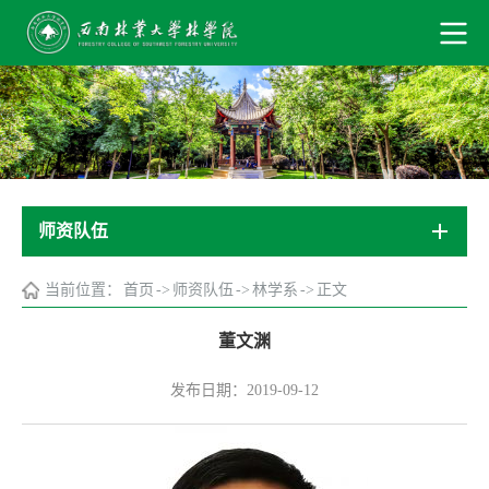
师资队伍
当前位置：
首页
->
师资队伍
->
林学系
->
正文
董文渊
发布日期：2019-09-12