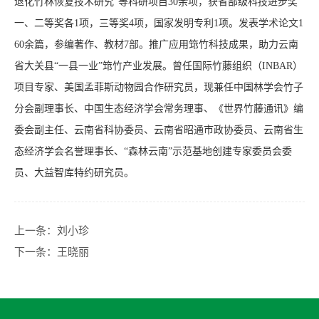
退化竹林恢复技术研究”等科研项目30余项，获省部级科技进步奖
一、二等奖各1项，三等奖4项，国家发明专利1项。发表学术论文1
60余篇，参编著作、教材7部。推广应用筇竹科技成果，助力云南
省大关县“一县一业”筇竹产业发展。曾任国际竹藤组织（INBAR）
项目专家、美国孟菲斯动物园合作研究员，现兼任中国林学会竹子
分会副理事长、中国生态经济学会常务理事、《世界竹藤通讯》编
委会副主任、云南省科协委员、云南省昭通市政协委员、云南省生
态经济学会名誉理事长、“森林云南”示范基地创建专家委员会委
员、大益智库特约研究员。
上一条：
刘小珍
下一条：
王晓丽